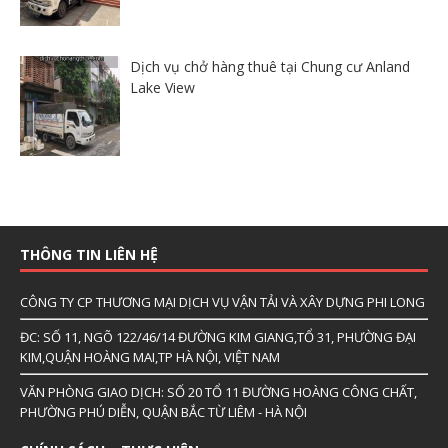
Dịch vụ chở hàng thuê tại Chung cư Anland
Lake View
THÔNG TIN LIÊN HỆ
CÔNG TY CP THƯƠNG MẠI DỊCH VỤ VẬN TẢI VÀ XÂY DỰNG PHI LONG
ĐC: SỐ 11, NGÕ 122/46/14 ĐƯỜNG KIM GIANG,TỔ 31, PHƯỜNG ĐẠI
KIM,QUẬN HOÀNG MAI,TP HÀ NỘI, VIỆT NAM
VĂN PHÒNG GIAO DỊCH: SỐ 20 TỔ 11 ĐƯỜNG HOÀNG CÔNG CHẤT,
PHƯỜNG PHÚ DIỄN, QUẬN BẮC TỪ LIÊM - HÀ NỘI