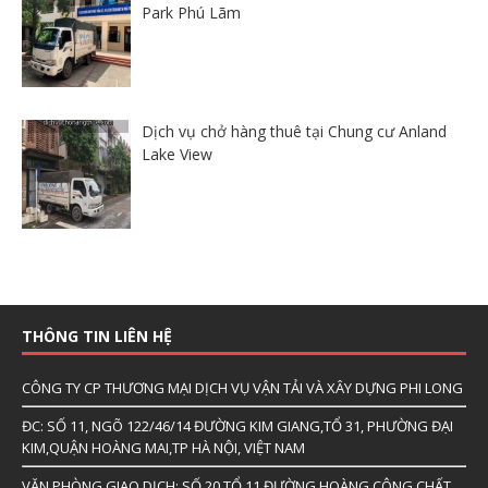
Park Phú Lãm
Dịch vụ chở hàng thuê tại Chung cư Anland
Lake View
THÔNG TIN LIÊN HỆ
CÔNG TY CP THƯƠNG MẠI DỊCH VỤ VẬN TẢI VÀ XÂY DỰNG PHI LONG
ĐC: SỐ 11, NGÕ 122/46/14 ĐƯỜNG KIM GIANG,TỔ 31, PHƯỜNG ĐẠI
KIM,QUẬN HOÀNG MAI,TP HÀ NỘI, VIỆT NAM
VĂN PHÒNG GIAO DỊCH: SỐ 20 TỔ 11 ĐƯỜNG HOÀNG CÔNG CHẤT,