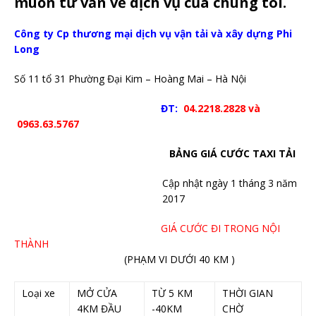
muốn tư vấn về dịch vụ của chúng tôi.
Công ty Cp thương mại dịch vụ vận tải và xây dựng Phi
Long
Số 11 tổ 31 Phường Đại Kim – Hoàng Mai – Hà Nội
ĐT:
04.2218.2828 và
0963.63.5767
BẢNG GIÁ CƯỚC TAXI TẢI
Cập nhật ngày 1 tháng 3 năm
2017
GIÁ CƯỚC ĐI TRONG NỘI
THÀNH
(PHẠM VI DƯỚI 40 KM )
Loại xe
MỞ CỬA
TỪ 5 KM
THỜI GIAN
4KM ĐẦU
-40KM
CHỜ