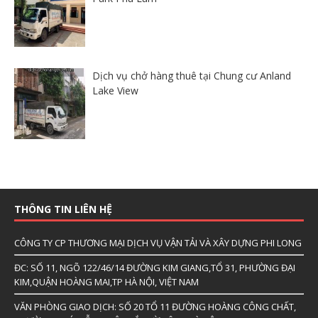
Dịch vụ chở hàng thuê tại Chung cư Anland
Lake View
THÔNG TIN LIÊN HỆ
CÔNG TY CP THƯƠNG MẠI DỊCH VỤ VẬN TẢI VÀ XÂY DỰNG PHI LONG
ĐC: SỐ 11, NGÕ 122/46/14 ĐƯỜNG KIM GIANG,TỔ 31, PHƯỜNG ĐẠI
KIM,QUẬN HOÀNG MAI,TP HÀ NỘI, VIỆT NAM
VĂN PHÒNG GIAO DỊCH: SỐ 20 TỔ 11 ĐƯỜNG HOÀNG CÔNG CHẤT,