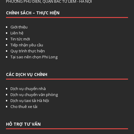
PHƯỜNG PHÚ DIỄN, QUẬN BẮC TỪ LIÊM - HÀ NỘI
CHÍNH SÁCH – THỰC HIỆN
Giới thiệu
Liên hệ
Tin tức mới
Tiếp nhận yêu cầu
Quy trình thực hiện
Tại sao nên chọn Phi Long
CÁC DỊCH VỤ CHÍNH
Dịch vụ chuyển nhà
Dịch vụ chuyển văn phòng
Dịch vụ taxi tải Hà Nội
Cho thuê xe tải
HỖ TRỢ TƯ VẤN