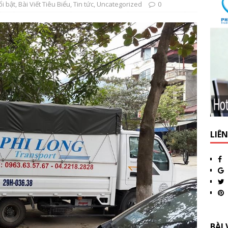
ổi bật
,
Bài Viết Tiêu Biểu
,
Tin tức
,
Uncategorized
0
LIÊ
BÀI 