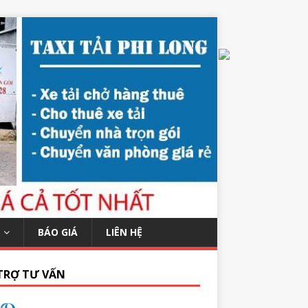
BÁO GIÁ
LIÊN HỆ
TRỢ TƯ VẤN