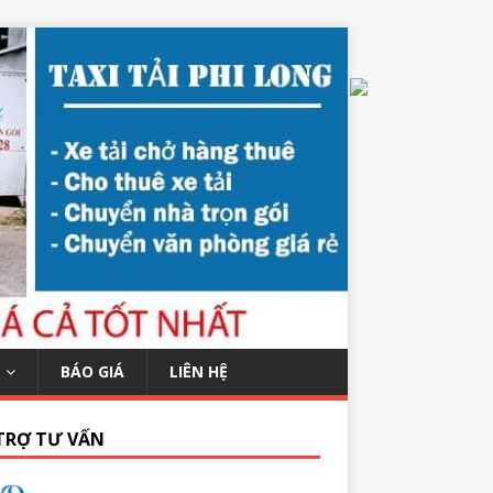
BÁO GIÁ
LIÊN HỆ
TRỢ TƯ VẤN