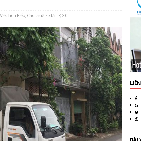
 Viết Tiêu Biểu
,
Cho thuê xe tải
0
LIÊ
BÀI 