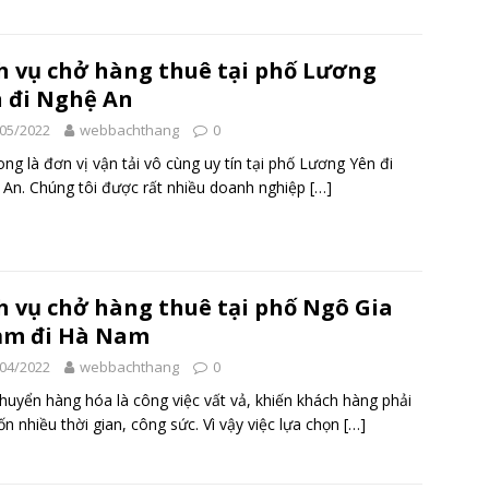
h vụ chở hàng thuê tại phố Lương
 đi Nghệ An
05/2022
webbachthang
0
ong là đơn vị vận tải vô cùng uy tín tại phố Lương Yên đi
An. Chúng tôi được rất nhiều doanh nghiệp
[…]
h vụ chở hàng thuê tại phố Ngô Gia
ảm đi Hà Nam
04/2022
webbachthang
0
huyển hàng hóa là công việc vất vả, khiến khách hàng phải
tốn nhiều thời gian, công sức. Vì vậy việc lựa chọn
[…]