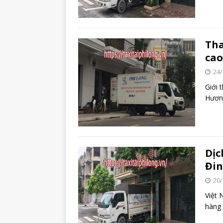
Tha
cao
24/
Giới 
Hương
Dịc
Đi
20/
Việt 
hàng 