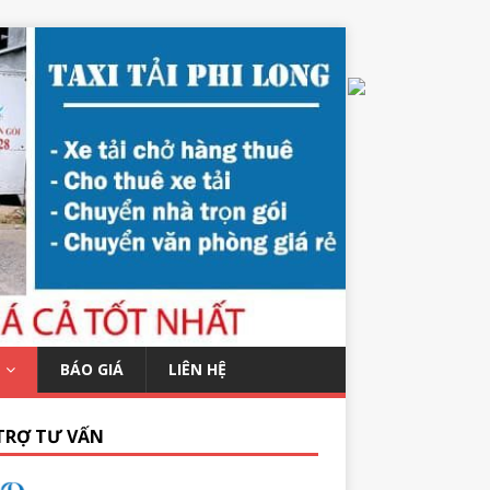
BÁO GIÁ
LIÊN HỆ
TRỢ TƯ VẤN