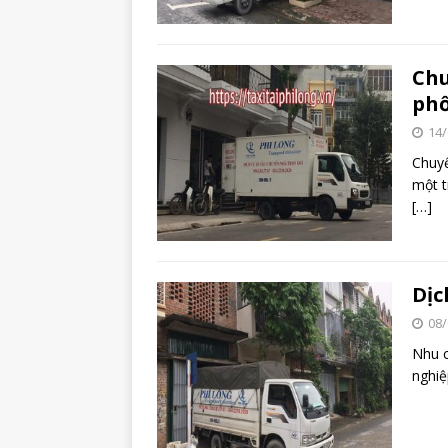
Chu
phố
14/
Chuyể
một t
[…]
Dịc
08/
Nhu c
nghiệ