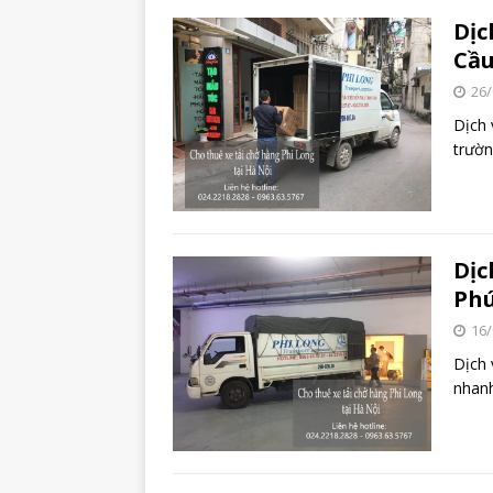
Dịc
Cầu
26/
Dịch 
trườn
Dịc
Phú
16/
Dịch 
nhanh