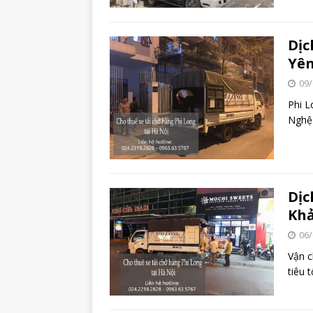
Dịc
Yên
09/
Phi L
Nghệ 
Dịc
Kh
06/
Vận c
tiêu 