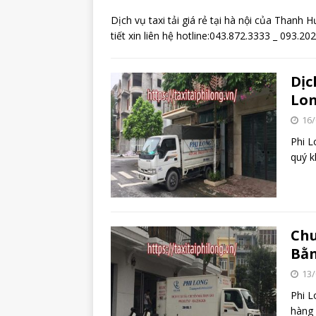
Dịch vụ taxi tải giá rẻ tại hà nội của Thanh 
tiết xin liên hệ hotline:043.872.3333 _ 093.2
Dịc
Lon
16/
Phi L
quý k
Chu
Bằ
13/
Phi L
hàng 