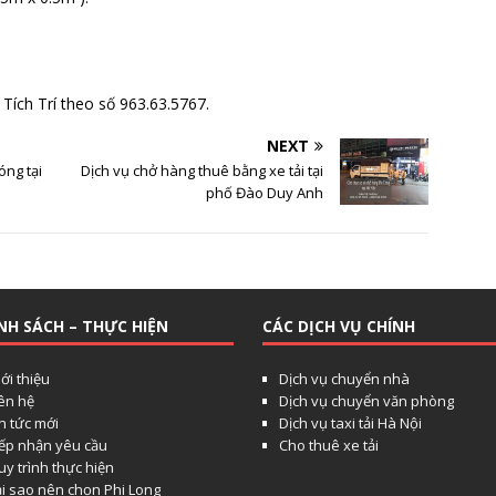
Tích Trí theo số 963.63.5767.
NEXT
óng tại
Dịch vụ chở hàng thuê bằng xe tải tại
phố Đào Duy Anh
NH SÁCH – THỰC HIỆN
CÁC DỊCH VỤ CHÍNH
ới thiệu
Dịch vụ chuyển nhà
iên hệ
Dịch vụ chuyển văn phòng
n tức mới
Dịch vụ taxi tải Hà Nội
iếp nhận yêu cầu
Cho thuê xe tải
y trình thực hiện
ại sao nên chọn Phi Long