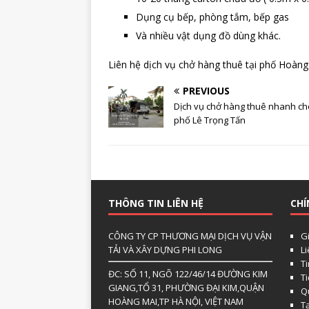
Dụng cụ bếp, phòng tắm, bếp gas
Và nhiều vật dụng đồ dùng khác.
Liên hệ dịch vụ chở hàng thuê tại phố Hoàng 
PREVIOUS
Dịch vụ chở hàng thuê nhanh ch
phố Lê Trọng Tấn
THÔNG TIN LIÊN HỆ
CHÍ
CÔNG TY CP THƯƠNG MẠI DỊCH VỤ VẬN
Gi
TẢI VÀ XÂY DỰNG PHI LONG
L
Ti
ĐC: SỐ 11, NGÕ 122/46/14 ĐƯỜNG KIM
T
GIANG,TỔ 31, PHƯỜNG ĐẠI KIM,QUẬN
Qu
HOÀNG MAI,TP HÀ NỘI, VIỆT NAM
T