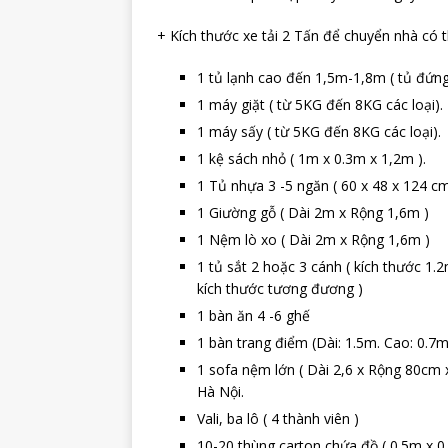
+ Kích thước xe tải 2 Tấn để chuyển nhà có
1 tủ lạnh cao đến 1,5m-1,8m ( tủ đứn
1 máy giặt ( từ 5KG đến 8KG các loại).
1 máy sấy ( từ 5KG đến 8KG các loại).
1 kệ sách nhỏ ( 1m x 0.3m x 1,2m ).
1 Tủ nhựa 3 -5 ngăn ( 60 x 48 x 124 cm
1 Giường gỗ ( Dài 2m x Rộng 1,6m )
1 Nệm lò xo ( Dài 2m x Rộng 1,6m )
1 tủ sắt 2 hoặc 3 cánh ( kích thước 1.2
kích thước tương đương )
1 bàn ăn 4 -6 ghế
1 bàn trang điểm (Dài: 1.5m. Cao: 0.7
1 sofa nệm lớn ( Dài 2,6 x Rộng 80cm
Hà Nội.
Vali, ba lô ( 4 thành viên )
10-20 thùng carton chứa đồ ( 0.5m x 0