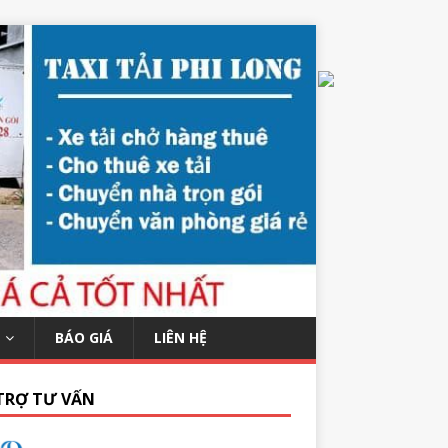
BÁO GIÁ
LIÊN HỆ
TRỢ TƯ VẤN