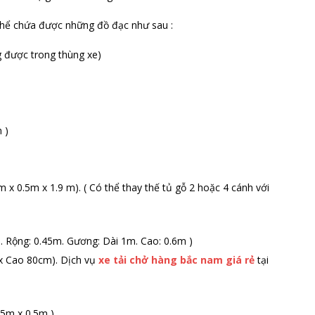
 thể chứa được những đồ đạc như sau :
g được trong thùng xe)
 )
m x 0.5m x 1.9 m). ( Có thể thay thế tủ gỗ 2 hoặc 4 cánh với
m. Rộng: 0.45m. Gương: Dài 1m. Cao: 0.6m )
 x Cao 80cm). Dịch vụ
xe tải chở hàng bắc nam giá rẻ
tại
.5m x 0.5m ).