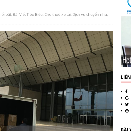
nổi bật
,
Bài Viết Tiêu Biểu
,
Cho thuê xe tải
,
Dịch vụ chuyển nhà
,
LIÊ
BÀI 