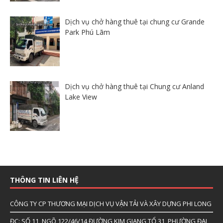
Dịch vụ chở hàng thuê tại chung cư Grande
Park Phú Lãm
Dịch vụ chở hàng thuê tại Chung cư Anland
Lake View
THÔNG TIN LIÊN HỆ
CÔNG TY CP THƯƠNG MẠI DỊCH VỤ VẬN TẢI VÀ XÂY DỰNG PHI LONG
ĐC: SỐ 11, NGÕ 122/46/14 ĐƯỜNG KIM GIANG,TỔ 31, PHƯỜNG ĐẠI