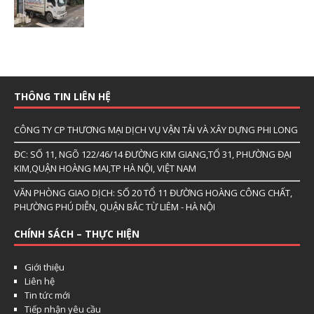
THÔNG TIN LIÊN HỆ
CÔNG TY CP THƯƠNG MẠI DỊCH VỤ VẬN TẢI VÀ XÂY DỰNG PHI LONG
ĐC: SỐ 11, NGÕ 122/46/14 ĐƯỜNG KIM GIANG,TỔ 31, PHƯỜNG ĐẠI
KIM,QUẬN HOÀNG MAI,TP HÀ NỘI, VIỆT NAM
VĂN PHÒNG GIAO DỊCH: SỐ 20 TỔ 11 ĐƯỜNG HOÀNG CÔNG CHẤT,
PHƯỜNG PHÚ DIỄN, QUẬN BẮC TỪ LIÊM - HÀ NỘI
CHÍNH SÁCH – THỰC HIỆN
Giới thiệu
Liên hệ
Tin tức mới
Tiếp nhận yêu cầu