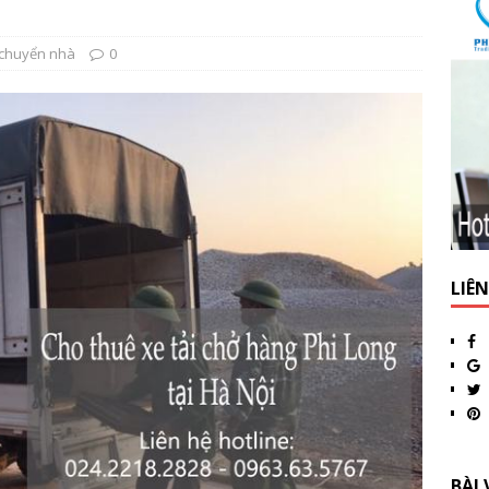
 chuyển nhà
0
LIÊ
BÀI 