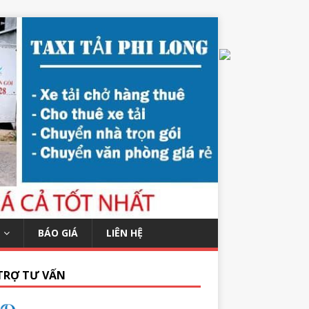
BÁO GIÁ
LIÊN HỆ
TRỢ TƯ VẤN