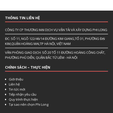
THÔNG TIN LIÊN HỆ
CÔNG TY CP THƯƠNG MẠI DỊCH VỤ VẬN TẢI VÀ XÂY DỰNG PHI LONG
ĐC: SỐ 11, NGÕ 122/46/14 ĐƯỜNG KIM GIANG,TỔ 31, PHƯỜNG ĐẠI
KIM,QUẬN HOÀNG MAI,TP HÀ NỘI, VIỆT NAM
VĂN PHÒNG GIAO DỊCH: SỐ 20 TỔ 11 ĐƯỜNG HOÀNG CÔNG CHẤT,
PHƯỜNG PHÚ DIỄN, QUẬN BẮC TỪ LIÊM - HÀ NỘI
CHÍNH SÁCH – THỰC HIỆN
Giới thiệu
Liên hệ
Tin tức mới
Tiếp nhận yêu cầu
Quy trình thực hiện
Tại sao nên chọn Phi Long