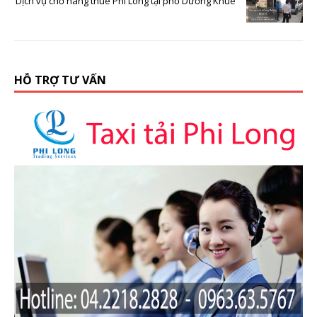
Dịch vụ chở hàng thuê Phi Long tại phố Dương Khuê
HỖ TRỢ TƯ VẤN