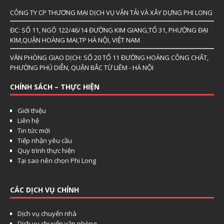
CÔNG TY CP THƯƠNG MẠI DỊCH VỤ VẬN TẢI VÀ XÂY DỰNG PHI LONG
ĐC: SỐ 11, NGÕ 122/46/14 ĐƯỜNG KIM GIANG,TỔ 31, PHƯỜNG ĐẠI
KIM,QUẬN HOÀNG MAI,TP HÀ NỘI, VIỆT NAM
VĂN PHÒNG GIAO DỊCH: SỐ 20 TỔ 11 ĐƯỜNG HOÀNG CÔNG CHẤT,
PHƯỜNG PHÚ DIỄN, QUẬN BẮC TỪ LIÊM - HÀ NỘI
CHÍNH SÁCH – THỰC HIỆN
Giới thiệu
Liên hệ
Tin tức mới
Tiếp nhận yêu cầu
Quy trình thực hiện
Tại sao nên chọn Phi Long
CÁC DỊCH VỤ CHÍNH
Dịch vụ chuyển nhà
Dịch vụ chuyển văn phòng