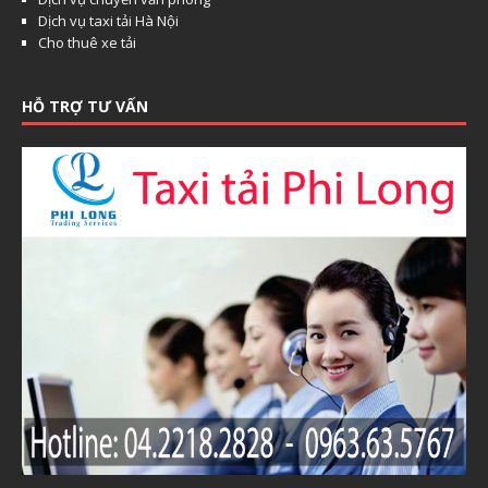
Dịch vụ taxi tải Hà Nội
Cho thuê xe tải
HỖ TRỢ TƯ VẤN