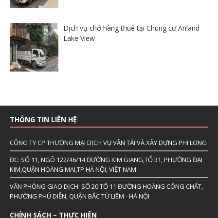
Dịch vụ chở hàng thuê tại Chung cư Anland
Lake View
THÔNG TIN LIÊN HỆ
CÔNG TY CP THƯƠNG MẠI DỊCH VỤ VẬN TẢI VÀ XÂY DỰNG PHI LONG
ĐC: SỐ 11, NGÕ 122/46/14 ĐƯỜNG KIM GIANG,TỔ 31, PHƯỜNG ĐẠI
KIM,QUẬN HOÀNG MAI,TP HÀ NỘI, VIỆT NAM
VĂN PHÒNG GIAO DỊCH: SỐ 20 TỔ 11 ĐƯỜNG HOÀNG CÔNG CHẤT,
PHƯỜNG PHÚ DIỄN, QUẬN BẮC TỪ LIÊM - HÀ NỘI
CHÍNH SÁCH – THỰC HIỆN