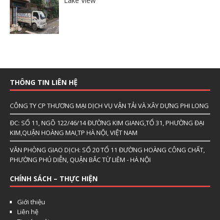
Lake View
THÔNG TIN LIÊN HỆ
CÔNG TY CP THƯƠNG MẠI DỊCH VỤ VẬN TẢI VÀ XÂY DỰNG PHI LONG
ĐC: SỐ 11, NGÕ 122/46/14 ĐƯỜNG KIM GIANG,TỔ 31, PHƯỜNG ĐẠI
KIM,QUẬN HOÀNG MAI,TP HÀ NỘI, VIỆT NAM
VĂN PHÒNG GIAO DỊCH: SỐ 20 TỔ 11 ĐƯỜNG HOÀNG CÔNG CHẤT,
PHƯỜNG PHÚ DIỄN, QUẬN BẮC TỪ LIÊM - HÀ NỘI
CHÍNH SÁCH – THỰC HIỆN
Giới thiệu
Liên hệ