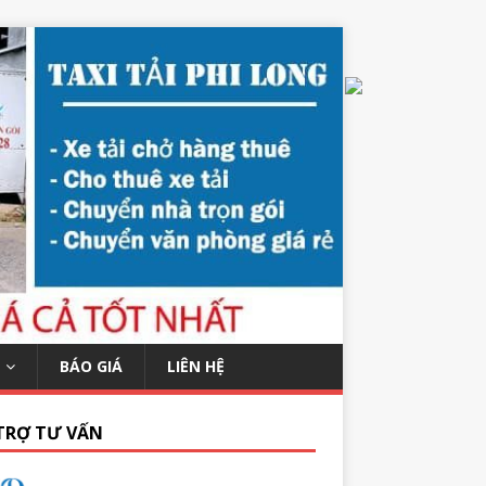
BÁO GIÁ
LIÊN HỆ
TRỢ TƯ VẤN