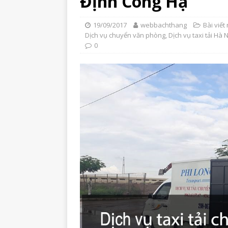
Định Công Hạ
19/09/2017
webbachthang
Bài viết 
Dịch vụ chuyển văn phòng
,
Dịch vụ taxi tải Hà 
0