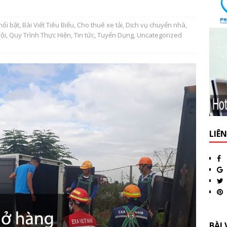
nổi bật
,
Bài Viết Tiêu Biểu
,
Cho thuê xe tải
,
Dịch vụ chuyển nhà
,
Nội
,
Quy Trình Thực Hiện
,
Tin tức
,
Tuyển Dụng
,
Uncategorized
LIÊ
BÀI 