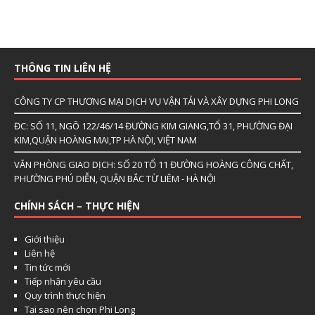
THÔNG TIN LIÊN HỆ
CÔNG TY CP THƯƠNG MẠI DỊCH VỤ VẬN TẢI VÀ XÂY DỰNG PHI LONG
ĐC: SỐ 11, NGÕ 122/46/14 ĐƯỜNG KIM GIANG,TỔ 31, PHƯỜNG ĐẠI
KIM,QUẬN HOÀNG MAI,TP HÀ NỘI, VIỆT NAM
VĂN PHÒNG GIAO DỊCH: SỐ 20 TỔ 11 ĐƯỜNG HOÀNG CÔNG CHẤT,
PHƯỜNG PHÚ DIỄN, QUẬN BẮC TỪ LIÊM - HÀ NỘI
CHÍNH SÁCH – THỰC HIỆN
Giới thiệu
Liên hệ
Tin tức mới
Tiếp nhận yêu cầu
Quy trình thực hiện
Tại sao nên chọn Phi Long