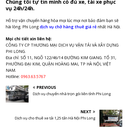
Chúng tôi tự tin mình có đủ xe, tài xe phục
vụ 24h/24h.
Hỗ trợ vận chuyển hàng hòa mọi lúc mọi nơi bảo đảm bạn sẽ
hài lòng. Phi Long
dịch vụ chở hàng thuê giá rẻ
nhất Hà Nội.
Mọi chi tiết xin liên hệ:
CÔNG TY CP THƯƠNG MẠI DỊCH VỤ VẬN TẢI VÀ XÂY DỰNG
PHI LONG.
Địa chỉ: SỐ 11, NGÕ 122/46/14 ĐƯỜNG KIM GIANG. TỔ 31,
PHƯỜNG ĐẠI KIM, QUẬN HOÀNG MAI, TP HÀ NỘI, VIỆT
NAM.
Hotline:
0963.63.5767
PREVIOUS
Dịch vụ chuyển nhà trọn gói liên tỉnh Phi Long
NEXT
Dịch vụ cho thuê xe tải 1,25 tấn Hà Nội Phi Long