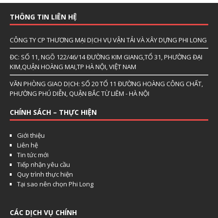
THÔNG TIN LIÊN HỆ
CÔNG TY CP THƯƠNG MẠI DỊCH VỤ VẬN TẢI VÀ XÂY DỰNG PHI LONG
ĐC: SỐ 11, NGÕ 122/46/14 ĐƯỜNG KIM GIANG,TỔ 31, PHƯỜNG ĐẠI
KIM,QUẬN HOÀNG MAI,TP HÀ NỘI, VIỆT NAM
VĂN PHÒNG GIAO DỊCH: SỐ 20 TỔ 11 ĐƯỜNG HOÀNG CÔNG CHẤT,
PHƯỜNG PHÚ DIỄN, QUẬN BẮC TỪ LIÊM - HÀ NỘI
CHÍNH SÁCH – THỰC HIỆN
Giới thiệu
Liên hệ
Tin tức mới
Tiếp nhận yêu cầu
Quy trình thực hiện
Tại sao nên chọn Phi Long
CÁC DỊCH VỤ CHÍNH