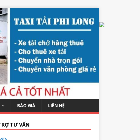
BÁO GIÁ
LIÊN HỆ
TRỢ TƯ VẤN