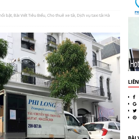
nổi bật
,
Bài Viết Tiêu Biểu
,
Cho thuê xe tải
,
Dịch vụ taxi tải Hà
LIÊ
BÀI 