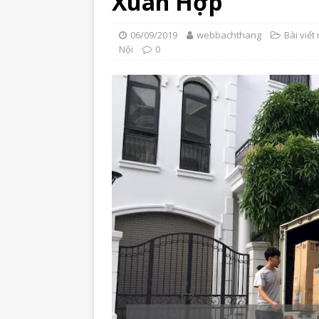
Xuân Hợp
06/09/2019
webbachthang
Bài viết 
Nội
0