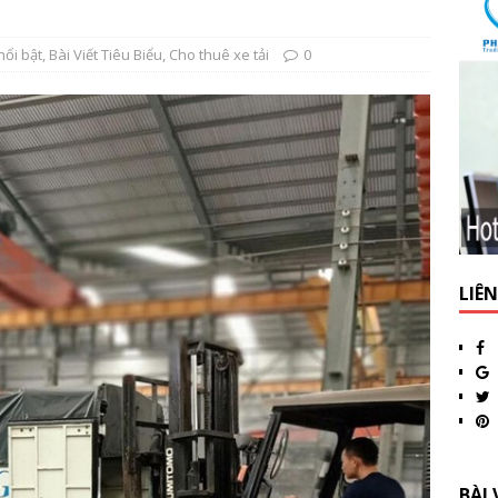
nổi bật
,
Bài Viết Tiêu Biểu
,
Cho thuê xe tải
0
LIÊ
BÀI 