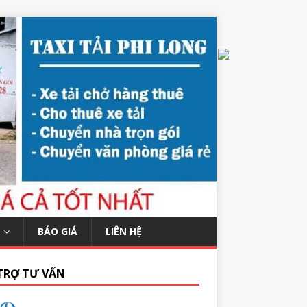
BÁO GIÁ
LIÊN HỆ
TRỢ TƯ VẤN