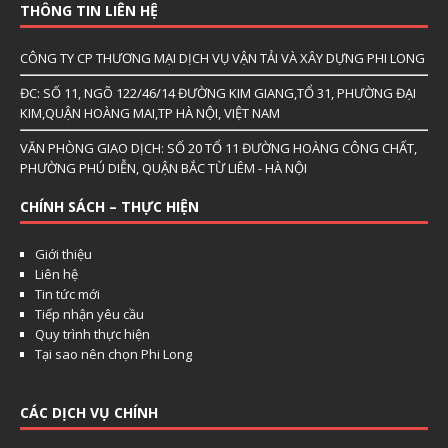
THÔNG TIN LIÊN HỆ
CÔNG TY CP THƯƠNG MẠI DỊCH VỤ VẬN TẢI VÀ XÂY DỰNG PHI LONG
ĐC: SỐ 11, NGÕ 122/46/14 ĐƯỜNG KIM GIANG,TỔ 31, PHƯỜNG ĐẠI
KIM,QUẬN HOÀNG MAI,TP HÀ NỘI, VIỆT NAM
VĂN PHÒNG GIAO DỊCH: SỐ 20 TỔ 11 ĐƯỜNG HOÀNG CÔNG CHẤT,
PHƯỜNG PHÚ DIỄN, QUẬN BẮC TỪ LIÊM - HÀ NỘI
CHÍNH SÁCH – THỰC HIỆN
Giới thiệu
Liên hệ
Tin tức mới
Tiếp nhận yêu cầu
Quy trình thực hiện
Tại sao nên chọn Phi Long
CÁC DỊCH VỤ CHÍNH