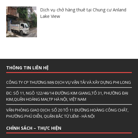
Dịch vụ chở hàng thuê tại Chung cư Anland
Lake View
THÔNG TIN LIÊN HỆ
CÔNG TY CP THƯƠNG MẠI DỊCH VỤ VẬN TẢI VÀ XÂY DỰNG PHI LONG
ĐC: SỐ 11, NGÕ 122/46/14 ĐƯỜNG KIM GIANG,TỔ 31, PHƯỜNG ĐẠI
KIM,QUẬN HOÀNG MAI,TP HÀ NỘI, VIỆT NAM
VĂN PHÒNG GIAO DỊCH: SỐ 20 TỔ 11 ĐƯỜNG HOÀNG CÔNG CHẤT,
PHƯỜNG PHÚ DIỄN, QUẬN BẮC TỪ LIÊM - HÀ NỘI
CHÍNH SÁCH – THỰC HIỆN