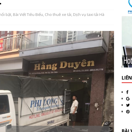
.
nổi bật
,
Bài Viết Tiêu Biểu
,
Cho thuê xe tải
,
Dịch vụ taxi tải Hà
LIÊ
BÀI 