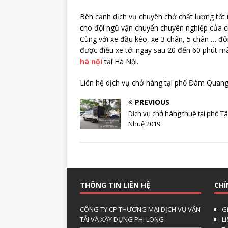
Bên cạnh dịch vụ chuyên chở chất lượng tốt 
cho đội ngũ vận chuyển chuyên nghiệp của ch
Cùng với xe đầu kéo, xe 3 chân, 5 chân … đ
được điều xe tới ngay sau 20 đến 60 phút m
hà nội
tại Hà Nội.
Liên hệ dịch vụ chở hàng tại phố Đàm Quan
PREVIOUS
Dịch vụ chở hàng thuê tại phố T
Nhuệ 2019
THÔNG TIN LIÊN HỆ
CHÍ
CÔNG TY CP THƯƠNG MẠI DỊCH VỤ VẬN
Gi
TẢI VÀ XÂY DỰNG PHI LONG
L