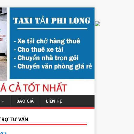
BÁO GIÁ
LIÊN HỆ
TRỢ TƯ VẤN