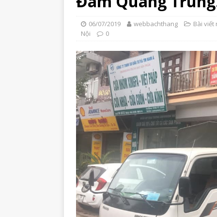
Đàm Quang Trung
06/07/2019
webbachthang
Bài viết 
Nội
0