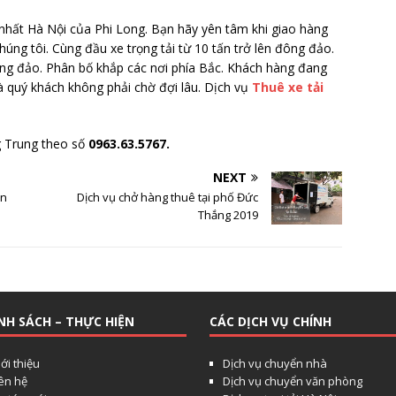
nhất Hà Nội của Phi Long. Bạn hãy yên tâm khi giao hàng
úng tôi. Cùng đầu xe trọng tải từ 10 tấn trở lên đông đảo.
ông đảo. Phân bố khắp các nơi phía Bắc. Khách hàng đang
à quý khách không phải chờ đợi lâu. Dịch vụ
Thuê xe tải
g Trung theo số
0963.63.5767.
NEXT
ân
Dịch vụ chở hàng thuê tại phố Đức
Thắng 2019
NH SÁCH – THỰC HIỆN
CÁC DỊCH VỤ CHÍNH
ới thiệu
Dịch vụ chuyển nhà
iên hệ
Dịch vụ chuyển văn phòng