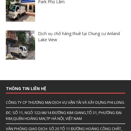
Park Phú Lãm
Dịch vụ chở hàng thuê tại Chung cư Anland
Lake View
THÔNG TIN LIÊN HỆ
CÔNG TY CP THƯƠNG MẠI DỊCH VỤ VẬN TẢI VÀ XÂY DỰNG PHI LONG
ĐC: SỐ 11, NGÕ 122/46/14 ĐƯỜNG KIM GIANG,TỔ 31, PHƯỜNG ĐẠI
KIM,QUẬN HOÀNG MAI,TP HÀ NỘI, VIỆT NAM
VĂN PHÒNG GIAO DỊCH: SỐ 20 TỔ 11 ĐƯỜNG HOÀNG CÔNG CHẤT,