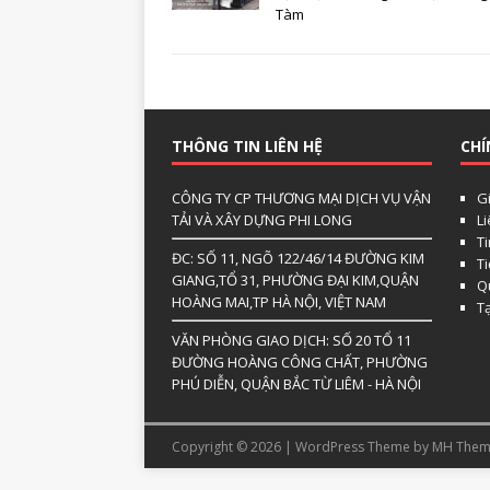
Tàm
THÔNG TIN LIÊN HỆ
CHÍ
CÔNG TY CP THƯƠNG MẠI DỊCH VỤ VẬN
Gi
TẢI VÀ XÂY DỰNG PHI LONG
L
Ti
ĐC: SỐ 11, NGÕ 122/46/14 ĐƯỜNG KIM
T
GIANG,TỔ 31, PHƯỜNG ĐẠI KIM,QUẬN
Qu
HOÀNG MAI,TP HÀ NỘI, VIỆT NAM
T
VĂN PHÒNG GIAO DỊCH: SỐ 20 TỔ 11
ĐƯỜNG HOÀNG CÔNG CHẤT, PHƯỜNG
PHÚ DIỄN, QUẬN BẮC TỪ LIÊM - HÀ NỘI
Copyright © 2026 | WordPress Theme by
MH Them