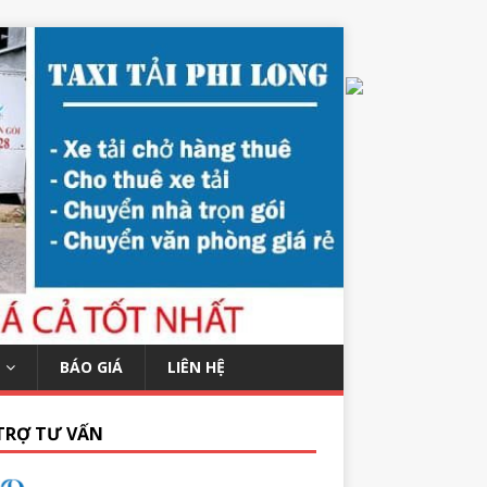
BÁO GIÁ
LIÊN HỆ
TRỢ TƯ VẤN