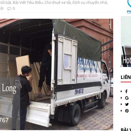
nổi bật
,
Bài Viết Tiêu Biểu
,
Cho thuê xe tải
,
Dịch vụ chuyển nhà
,
Nội
0
LIÊ
BÀI 