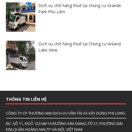
Dịch vụ chở hàng thuê tại chung cư Grande
Park Phú Lãm
Dịch vụ chở hàng thuê tại Chung cư Anland
Lake View
THÔNG TIN LIÊN HỆ
CÔNG TY CP THƯƠNG MẠI DỊCH VỤ VẬN TẢI VÀ XÂY DỰNG PHI LONG
ĐC: SỐ 11, NGÕ 122/46/14 ĐƯỜNG KIM GIANG,TỔ 31, PHƯỜNG ĐẠI
KIM,QUẬN HOÀNG MAI,TP HÀ NỘI, VIỆT NAM