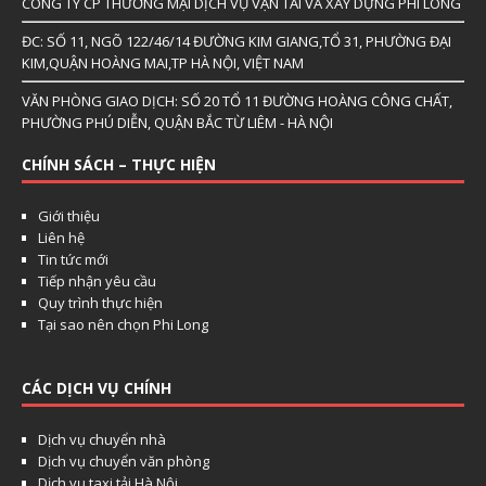
CÔNG TY CP THƯƠNG MẠI DỊCH VỤ VẬN TẢI VÀ XÂY DỰNG PHI LONG
ĐC: SỐ 11, NGÕ 122/46/14 ĐƯỜNG KIM GIANG,TỔ 31, PHƯỜNG ĐẠI
KIM,QUẬN HOÀNG MAI,TP HÀ NỘI, VIỆT NAM
VĂN PHÒNG GIAO DỊCH: SỐ 20 TỔ 11 ĐƯỜNG HOÀNG CÔNG CHẤT,
PHƯỜNG PHÚ DIỄN, QUẬN BẮC TỪ LIÊM - HÀ NỘI
CHÍNH SÁCH – THỰC HIỆN
Giới thiệu
Liên hệ
Tin tức mới
Tiếp nhận yêu cầu
Quy trình thực hiện
Tại sao nên chọn Phi Long
CÁC DỊCH VỤ CHÍNH
Dịch vụ chuyển nhà
Dịch vụ chuyển văn phòng
Dịch vụ taxi tải Hà Nội