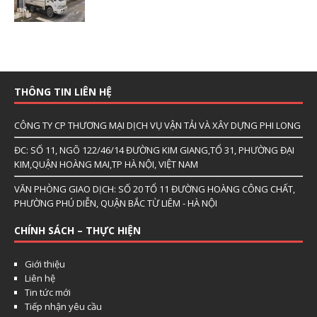
THÔNG TIN LIÊN HỆ
CÔNG TY CP THƯƠNG MẠI DỊCH VỤ VẬN TẢI VÀ XÂY DỰNG PHI LONG
ĐC: SỐ 11, NGÕ 122/46/14 ĐƯỜNG KIM GIANG,TỔ 31, PHƯỜNG ĐẠI
KIM,QUẬN HOÀNG MAI,TP HÀ NỘI, VIỆT NAM
VĂN PHÒNG GIAO DỊCH: SỐ 20 TỔ 11 ĐƯỜNG HOÀNG CÔNG CHẤT,
PHƯỜNG PHÚ DIỄN, QUẬN BẮC TỪ LIÊM - HÀ NỘI
CHÍNH SÁCH – THỰC HIỆN
Giới thiệu
Liên hệ
Tin tức mới
Tiếp nhận yêu cầu