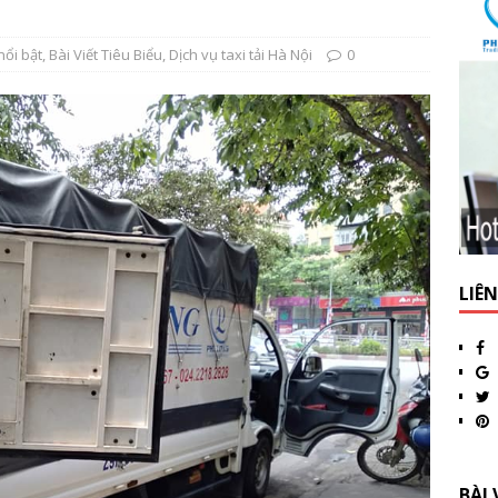
nổi bật
,
Bài Viết Tiêu Biểu
,
Dịch vụ taxi tải Hà Nội
0
LIÊ
BÀI 