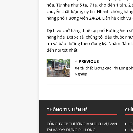
hóa. Từ nhẹ như 5 tạ, 7 tạ, cho đến 1 tấn, 2 
chuyển chất lượng, uy tín. Nhanh chóng hàng
hàng phố Hương Viên 24/24. Liên hệ dịch vụ
Dịch vụ chở hàng thuê tại phố Hương Viên sẽ
hàng hóa. Đội xe tải chúng tôi đều thuộc nhữ
tra và bảo dưỡng theo đúng kỳ. Nhằm đảm bả
đến nơi tốt nhất.
PREVIOUS
Xe tải chất lượng cao Phi Long p
Nghiệp
THÔNG TIN LIÊN HỆ
CHÍ
CÔNG TY CP THƯƠNG MẠI DỊCH VỤ VẬN
Gi
TẢI VÀ XÂY DỰNG PHI LONG
L