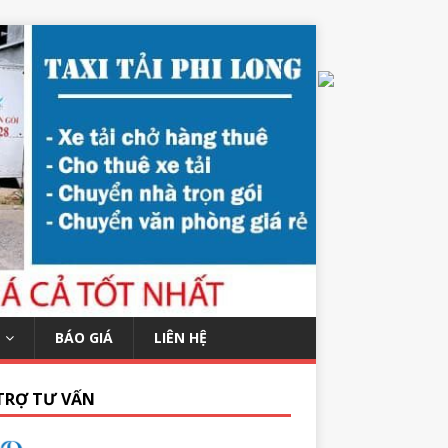
BÁO GIÁ
LIÊN HỆ
TRỢ TƯ VẤN