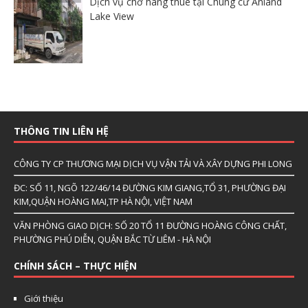
Dịch vụ chở hàng thuê tại Chung cư Anland
Lake View
THÔNG TIN LIÊN HỆ
CÔNG TY CP THƯƠNG MẠI DỊCH VỤ VẬN TẢI VÀ XÂY DỰNG PHI LONG
ĐC: SỐ 11, NGÕ 122/46/14 ĐƯỜNG KIM GIANG,TỔ 31, PHƯỜNG ĐẠI
KIM,QUẬN HOÀNG MAI,TP HÀ NỘI, VIỆT NAM
VĂN PHÒNG GIAO DỊCH: SỐ 20 TỔ 11 ĐƯỜNG HOÀNG CÔNG CHẤT,
PHƯỜNG PHÚ DIỄN, QUẬN BẮC TỪ LIÊM - HÀ NỘI
CHÍNH SÁCH – THỰC HIỆN
Giới thiệu