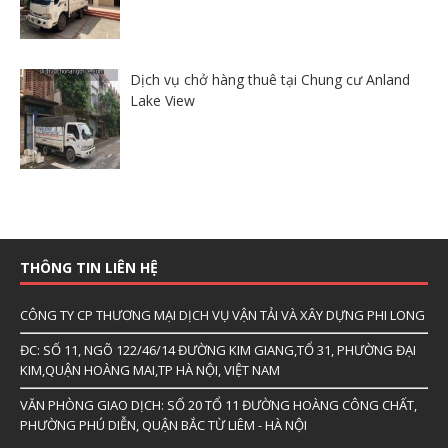
Dịch vụ chở hàng thuê tại Chung cư Anland
Lake View
THÔNG TIN LIÊN HỆ
CÔNG TY CP THƯƠNG MẠI DỊCH VỤ VẬN TẢI VÀ XÂY DỰNG PHI LONG
ĐC: SỐ 11, NGÕ 122/46/14 ĐƯỜNG KIM GIANG,TỔ 31, PHƯỜNG ĐẠI
KIM,QUẬN HOÀNG MAI,TP HÀ NỘI, VIỆT NAM
VĂN PHÒNG GIAO DỊCH: SỐ 20 TỔ 11 ĐƯỜNG HOÀNG CÔNG CHẤT,
PHƯỜNG PHÚ DIỄN, QUẬN BẮC TỪ LIÊM - HÀ NỘI