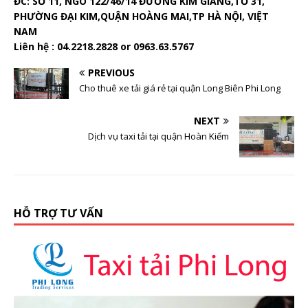
ĐC: SỐ 11, NGÕ 122/46/14 ĐƯỜNG KIM GIANG,TỔ 31,
PHƯỜNG ĐẠI KIM,QUẬN HOÀNG MAI,TP HÀ NỘI, VIỆT
NAM
Liên hệ : 04.2218.2828 or 0963.63.5767
PREVIOUS
Cho thuê xe tải giá rẻ tại quận Long Biên Phi Long
NEXT
Dịch vụ taxi tải tại quận Hoàn Kiếm
HỖ TRỢ TƯ VẤN