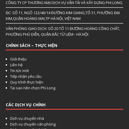
CÔNG TY CP THƯƠNG MẠI DỊCH VỤ VẬN TẢI VÀ XÂY DỰNG PHI LONG
ĐC: SỐ 11, NGÕ 122/46/14 ĐƯỜNG KIM GIANG,TỔ 31, PHƯỜNG ĐẠI
KIM,QUẬN HOÀNG MAI,TP HÀ NỘI, VIỆT NAM
VĂN PHÒNG GIAO DỊCH: SỐ 20 TỔ 11 ĐƯỜNG HOÀNG CÔNG CHẤT,
PHƯỜNG PHÚ DIỄN, QUẬN BẮC TỪ LIÊM - HÀ NỘI
CHÍNH SÁCH – THỰC HIỆN
Giới thiệu
Liên hệ
Tin tức mới
Tiếp nhận yêu cầu
Quy trình thực hiện
Tại sao nên chọn Phi Long
CÁC DỊCH VỤ CHÍNH
Dịch vụ chuyển nhà
Dịch vụ chuyển văn phòng