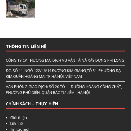
THÔNG TIN LIÊN HỆ
CÔNG TY CP THƯƠNG MẠI DỊCH VỤ VẬN TẢI VÀ XÂY DỰNG PHI LONG
ĐC: SỐ 11, NGÕ 122/46/14 ĐƯỜNG KIM GIANG,TỔ 31, PHƯỜNG ĐẠI
KIM,QUẬN HOÀNG MAI,TP HÀ NỘI, VIỆT NAM
VĂN PHÒNG GIAO DỊCH: SỐ 20 TỔ 11 ĐƯỜNG HOÀNG CÔNG CHẤT,
PHƯỜNG PHÚ DIỄN, QUẬN BẮC TỪ LIÊM - HÀ NỘI
CHÍNH SÁCH – THỰC HIỆN
Giới thiệu
Liên hệ
Tin tức mới