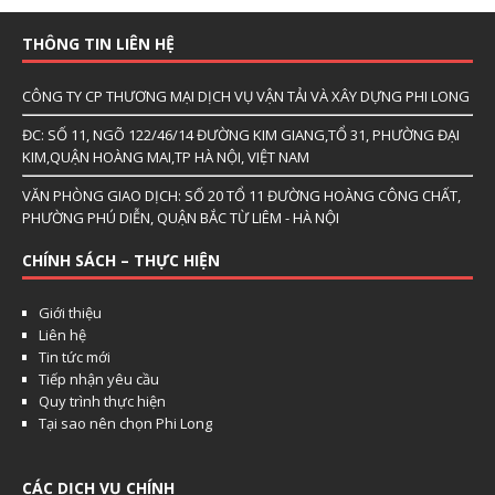
THÔNG TIN LIÊN HỆ
CÔNG TY CP THƯƠNG MẠI DỊCH VỤ VẬN TẢI VÀ XÂY DỰNG PHI LONG
ĐC: SỐ 11, NGÕ 122/46/14 ĐƯỜNG KIM GIANG,TỔ 31, PHƯỜNG ĐẠI
KIM,QUẬN HOÀNG MAI,TP HÀ NỘI, VIỆT NAM
VĂN PHÒNG GIAO DỊCH: SỐ 20 TỔ 11 ĐƯỜNG HOÀNG CÔNG CHẤT,
PHƯỜNG PHÚ DIỄN, QUẬN BẮC TỪ LIÊM - HÀ NỘI
CHÍNH SÁCH – THỰC HIỆN
Giới thiệu
Liên hệ
Tin tức mới
Tiếp nhận yêu cầu
Quy trình thực hiện
Tại sao nên chọn Phi Long
CÁC DỊCH VỤ CHÍNH