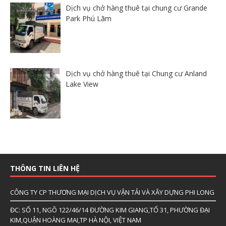
Dịch vụ chở hàng thuê tại chung cư Grande
Park Phú Lãm
Dịch vụ chở hàng thuê tại Chung cư Anland
Lake View
THÔNG TIN LIÊN HỆ
CÔNG TY CP THƯƠNG MẠI DỊCH VỤ VẬN TẢI VÀ XÂY DỰNG PHI LONG
ĐC: SỐ 11, NGÕ 122/46/14 ĐƯỜNG KIM GIANG,TỔ 31, PHƯỜNG ĐẠI
KIM,QUẬN HOÀNG MAI,TP HÀ NỘI, VIỆT NAM