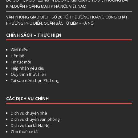
ĐC: SỐ 11, NGÕ 122/46/14 ĐƯỜNG KIM GIANG,TỔ 31, PHƯỜNG ĐẠI
KIM,QUẬN HOÀNG MAI,TP HÀ NỘI, VIỆT NAM
VĂN PHÒNG GIAO DỊCH: SỐ 20 TỔ 11 ĐƯỜNG HOÀNG CÔNG CHẤT,
PHƯỜNG PHÚ DIỄN, QUẬN BẮC TỪ LIÊM - HÀ NỘI
CHÍNH SÁCH – THỰC HIỆN
Giới thiệu
Liên hệ
Tin tức mới
Tiếp nhận yêu cầu
Quy trình thực hiện
Tại sao nên chọn Phi Long
CÁC DỊCH VỤ CHÍNH
Dịch vụ chuyển nhà
Dịch vụ chuyển văn phòng
Dịch vụ taxi tải Hà Nội
Cho thuê xe tải