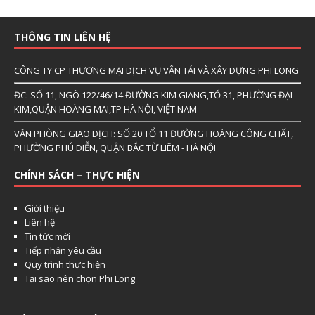
THÔNG TIN LIÊN HỆ
CÔNG TY CP THƯƠNG MẠI DỊCH VỤ VẬN TẢI VÀ XÂY DỰNG PHI LONG
ĐC: SỐ 11, NGÕ 122/46/14 ĐƯỜNG KIM GIANG,TỔ 31, PHƯỜNG ĐẠI
KIM,QUẬN HOÀNG MAI,TP HÀ NỘI, VIỆT NAM
VĂN PHÒNG GIAO DỊCH: SỐ 20 TỔ 11 ĐƯỜNG HOÀNG CÔNG CHẤT,
PHƯỜNG PHÚ DIỄN, QUẬN BẮC TỪ LIÊM - HÀ NỘI
CHÍNH SÁCH – THỰC HIỆN
Giới thiệu
Liên hệ
Tin tức mới
Tiếp nhận yêu cầu
Quy trình thực hiện
Tại sao nên chọn Phi Long