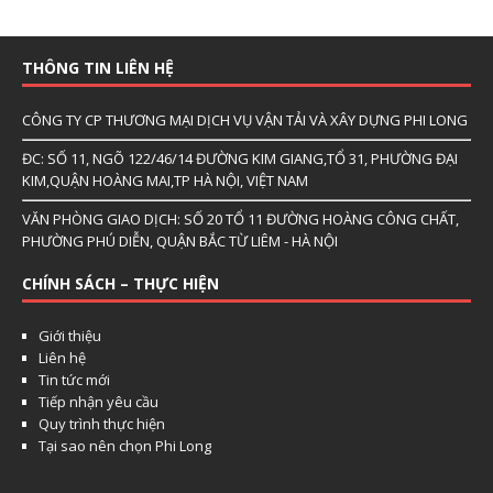
THÔNG TIN LIÊN HỆ
CÔNG TY CP THƯƠNG MẠI DỊCH VỤ VẬN TẢI VÀ XÂY DỰNG PHI LONG
ĐC: SỐ 11, NGÕ 122/46/14 ĐƯỜNG KIM GIANG,TỔ 31, PHƯỜNG ĐẠI
KIM,QUẬN HOÀNG MAI,TP HÀ NỘI, VIỆT NAM
VĂN PHÒNG GIAO DỊCH: SỐ 20 TỔ 11 ĐƯỜNG HOÀNG CÔNG CHẤT,
PHƯỜNG PHÚ DIỄN, QUẬN BẮC TỪ LIÊM - HÀ NỘI
CHÍNH SÁCH – THỰC HIỆN
Giới thiệu
Liên hệ
Tin tức mới
Tiếp nhận yêu cầu
Quy trình thực hiện
Tại sao nên chọn Phi Long