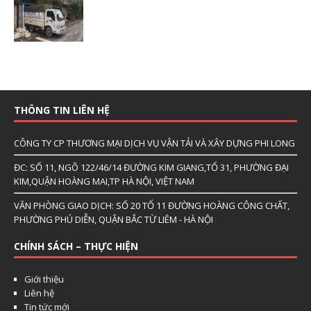
THÔNG TIN LIÊN HỆ
CÔNG TY CP THƯƠNG MẠI DỊCH VỤ VẬN TẢI VÀ XÂY DỰNG PHI LONG
ĐC: SỐ 11, NGÕ 122/46/14 ĐƯỜNG KIM GIANG,TỔ 31, PHƯỜNG ĐẠI
KIM,QUẬN HOÀNG MAI,TP HÀ NỘI, VIỆT NAM
VĂN PHÒNG GIAO DỊCH: SỐ 20 TỔ 11 ĐƯỜNG HOÀNG CÔNG CHẤT,
PHƯỜNG PHÚ DIỄN, QUẬN BẮC TỪ LIÊM - HÀ NỘI
CHÍNH SÁCH – THỰC HIỆN
Giới thiệu
Liên hệ
Tin tức mới