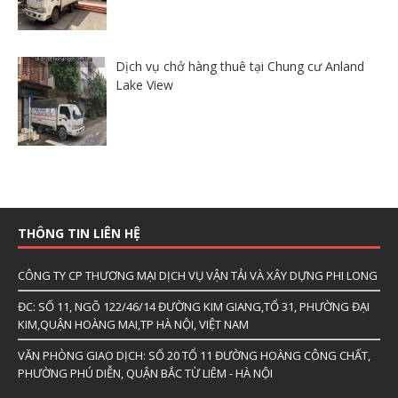
Dịch vụ chở hàng thuê tại Chung cư Anland
Lake View
THÔNG TIN LIÊN HỆ
CÔNG TY CP THƯƠNG MẠI DỊCH VỤ VẬN TẢI VÀ XÂY DỰNG PHI LONG
ĐC: SỐ 11, NGÕ 122/46/14 ĐƯỜNG KIM GIANG,TỔ 31, PHƯỜNG ĐẠI
KIM,QUẬN HOÀNG MAI,TP HÀ NỘI, VIỆT NAM
VĂN PHÒNG GIAO DỊCH: SỐ 20 TỔ 11 ĐƯỜNG HOÀNG CÔNG CHẤT,
PHƯỜNG PHÚ DIỄN, QUẬN BẮC TỪ LIÊM - HÀ NỘI