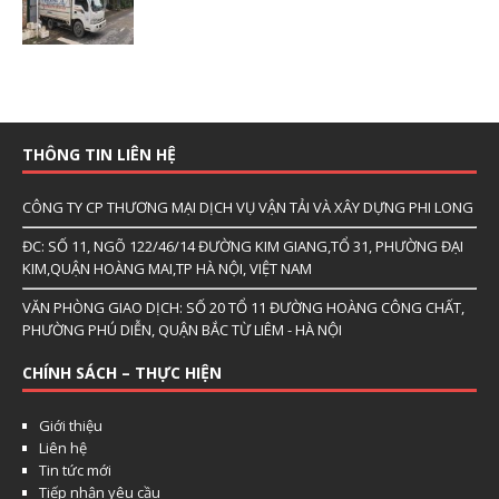
THÔNG TIN LIÊN HỆ
CÔNG TY CP THƯƠNG MẠI DỊCH VỤ VẬN TẢI VÀ XÂY DỰNG PHI LONG
ĐC: SỐ 11, NGÕ 122/46/14 ĐƯỜNG KIM GIANG,TỔ 31, PHƯỜNG ĐẠI
KIM,QUẬN HOÀNG MAI,TP HÀ NỘI, VIỆT NAM
VĂN PHÒNG GIAO DỊCH: SỐ 20 TỔ 11 ĐƯỜNG HOÀNG CÔNG CHẤT,
PHƯỜNG PHÚ DIỄN, QUẬN BẮC TỪ LIÊM - HÀ NỘI
CHÍNH SÁCH – THỰC HIỆN
Giới thiệu
Liên hệ
Tin tức mới
Tiếp nhận yêu cầu