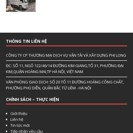
THÔNG TIN LIÊN HỆ
CÔNG TY CP THƯƠNG MẠI DỊCH VỤ VẬN TẢI VÀ XÂY DỰNG PHI LONG
ĐC: SỐ 11, NGÕ 122/46/14 ĐƯỜNG KIM GIANG,TỔ 31, PHƯỜNG ĐẠI
KIM,QUẬN HOÀNG MAI,TP HÀ NỘI, VIỆT NAM
VĂN PHÒNG GIAO DỊCH: SỐ 20 TỔ 11 ĐƯỜNG HOÀNG CÔNG CHẤT,
PHƯỜNG PHÚ DIỄN, QUẬN BẮC TỪ LIÊM - HÀ NỘI
CHÍNH SÁCH – THỰC HIỆN
Giới thiệu
Liên hệ
Tin tức mới
Tiếp nhận yêu cầu