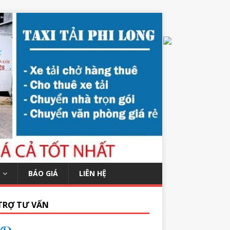
BÁO GIÁ
LIÊN HỆ
TRỢ TƯ VẤN