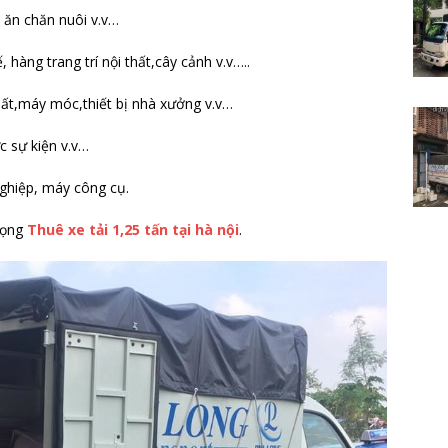
 ăn chăn nuôi v.v…
hàng trang trí nội thất,cây cảnh v.v…..
hất,máy móc,thiết bị nhà xưởng v.v…
c sự kiện v.v…
ghiệp, máy công cụ.
rọng
Thuê xe tải 1,25 tấn tại hà nội
.