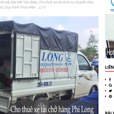
nổi bật
,
Bài Viết Tiêu Biểu
,
Cho thuê xe tải
,
Dịch vụ chuyển nhà
,
Nội
,
Quy Trình Thực Hiện
0
LIÊ
BÀI 