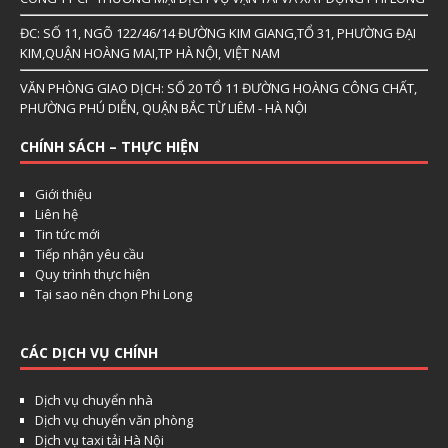
ĐC: SỐ 11, NGÕ 122/46/14 ĐƯỜNG KIM GIANG,TỔ 31, PHƯỜNG ĐẠI
KIM,QUẬN HOÀNG MAI,TP HÀ NỘI, VIỆT NAM
VĂN PHÒNG GIAO DỊCH: SỐ 20 TỔ 11 ĐƯỜNG HOÀNG CÔNG CHẤT,
PHƯỜNG PHÚ DIỄN, QUẬN BẮC TỪ LIÊM - HÀ NỘI
CHÍNH SÁCH – THỰC HIỆN
Giới thiệu
Liên hệ
Tin tức mới
Tiếp nhận yêu cầu
Quy trình thực hiện
Tại sao nên chọn Phi Long
CÁC DỊCH VỤ CHÍNH
Dịch vụ chuyển nhà
Dịch vụ chuyển văn phòng
Dịch vụ taxi tải Hà Nội