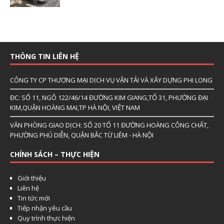
THÔNG TIN LIÊN HỆ
CÔNG TY CP THƯƠNG MẠI DỊCH VỤ VẬN TẢI VÀ XÂY DỰNG PHI LONG
ĐC: SỐ 11, NGÕ 122/46/14 ĐƯỜNG KIM GIANG,TỔ 31, PHƯỜNG ĐẠI
KIM,QUẬN HOÀNG MAI,TP HÀ NỘI, VIỆT NAM
VĂN PHÒNG GIAO DỊCH: SỐ 20 TỔ 11 ĐƯỜNG HOÀNG CÔNG CHẤT,
PHƯỜNG PHÚ DIỄN, QUẬN BẮC TỪ LIÊM - HÀ NỘI
CHÍNH SÁCH – THỰC HIỆN
Giới thiệu
Liên hệ
Tin tức mới
Tiếp nhận yêu cầu
Quy trình thực hiện