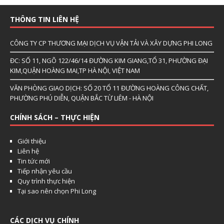
THÔNG TIN LIÊN HỆ
CÔNG TY CP THƯƠNG MẠI DỊCH VỤ VẬN TẢI VÀ XÂY DỰNG PHI LONG
ĐC: SỐ 11, NGÕ 122/46/14 ĐƯỜNG KIM GIANG,TỔ 31, PHƯỜNG ĐẠI
KIM,QUẬN HOÀNG MAI,TP HÀ NỘI, VIỆT NAM
VĂN PHÒNG GIAO DỊCH: SỐ 20 TỔ 11 ĐƯỜNG HOÀNG CÔNG CHẤT,
PHƯỜNG PHÚ DIỄN, QUẬN BẮC TỪ LIÊM - HÀ NỘI
CHÍNH SÁCH – THỰC HIỆN
Giới thiệu
Liên hệ
Tin tức mới
Tiếp nhận yêu cầu
Quy trình thực hiện
Tại sao nên chọn Phi Long
CÁC DỊCH VỤ CHÍNH