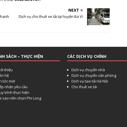
NEXT
 Thanh
Dịch vụ cho thuê xe tải tại huyện Ba Vì
NH SÁCH – THỰC HIỆN
CÁC DỊCH VỤ CHÍNH
ới thiệu
Dịch vụ chuyển nhà
iên hệ
Dịch vụ chuyển văn phòng
n tức mới
Dịch vụ taxi tải Hà Nội
iếp nhận yêu cầu
Cho thuê xe tải
y trình thực hiện
ại sao nên chọn Phi Long