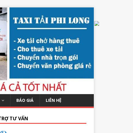
BÁO GIÁ
LIÊN HỆ
TRỢ TƯ VẤN