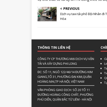
PREVIOUS
Dịch vụ taxi tải phố Đội Nhân đi
Hóa
THÔNG TIN LIÊN HỆ
CHÍ
CÔNG TY CP THƯƠNG MẠI DỊCH VỤ VẬN
Gi
TẢI VÀ XÂY DỰNG PHI LONG
L
Ti
ĐC: SỐ 11, NGÕ 122/46/14 ĐƯỜNG KIM
T
GIANG,TỔ 31, PHƯỜNG ĐẠI KIM,QUẬN
Qu
HOÀNG MAI,TP HÀ NỘI, VIỆT NAM
T
VĂN PHÒNG GIAO DỊCH: SỐ 20 TỔ 11
ĐƯỜNG HOÀNG CÔNG CHẤT, PHƯỜNG
PHÚ DIỄN, QUẬN BẮC TỪ LIÊM - HÀ NỘI