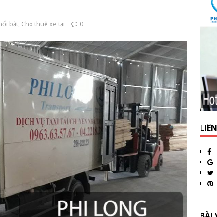
nổi bật
,
Cho thuê xe tải
0
LIÊ
BÀI 