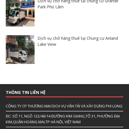
Dịch vụ chở hàng thuê tại chung cư Grande
Park Phú Lãm
Dịch vụ chở hàng thuê tại Chung cư Anland
Lake View
THÔNG TIN LIÊN HỆ
CÔNG TY CP THƯƠNG MẠI DỊCH VỤ VẬN TẢI VÀ XÂY DỰNG PHI LONG
ĐC: SỐ 11, NGÕ 122/46/14 ĐƯỜNG KIM GIANG,TỔ 31, PHƯỜNG ĐẠI
KIM,QUẬN HOÀNG MAI,TP HÀ NỘI, VIỆT NAM