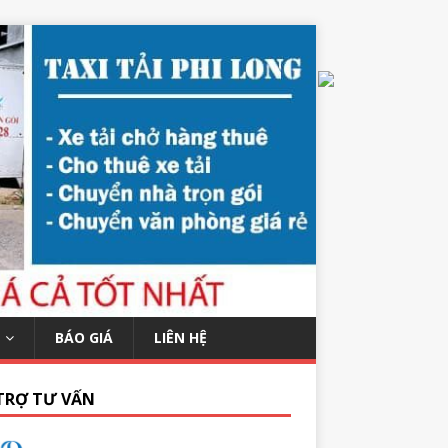
BÁO GIÁ
LIÊN HỆ
TRỢ TƯ VẤN