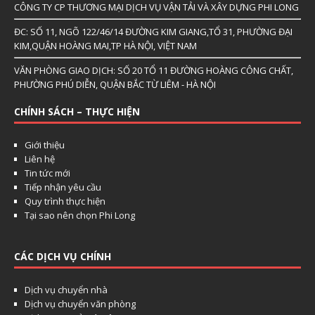
CÔNG TY CP THƯƠNG MẠI DỊCH VỤ VẬN TẢI VÀ XÂY DỰNG PHI LONG
ĐC: SỐ 11, NGÕ 122/46/14 ĐƯỜNG KIM GIANG,TỔ 31, PHƯỜNG ĐẠI
KIM,QUẬN HOÀNG MAI,TP HÀ NỘI, VIỆT NAM
VĂN PHÒNG GIAO DỊCH: SỐ 20 TỔ 11 ĐƯỜNG HOÀNG CÔNG CHẤT,
PHƯỜNG PHÚ DIỄN, QUẬN BẮC TỪ LIÊM - HÀ NỘI
CHÍNH SÁCH – THỰC HIỆN
Giới thiệu
Liên hệ
Tin tức mới
Tiếp nhận yêu cầu
Quy trình thực hiện
Tại sao nên chọn Phi Long
CÁC DỊCH VỤ CHÍNH
Dịch vụ chuyển nhà
Dịch vụ chuyển văn phòng