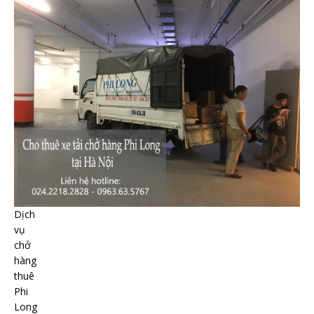
Dịch
vụ
chở
hàng
thuê
Phi
Long