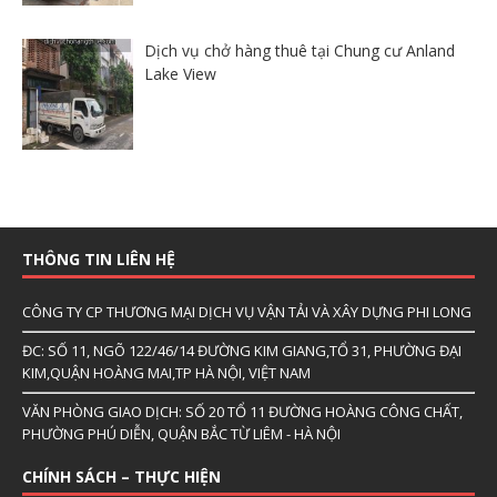
Dịch vụ chở hàng thuê tại Chung cư Anland
Lake View
THÔNG TIN LIÊN HỆ
CÔNG TY CP THƯƠNG MẠI DỊCH VỤ VẬN TẢI VÀ XÂY DỰNG PHI LONG
ĐC: SỐ 11, NGÕ 122/46/14 ĐƯỜNG KIM GIANG,TỔ 31, PHƯỜNG ĐẠI
KIM,QUẬN HOÀNG MAI,TP HÀ NỘI, VIỆT NAM
VĂN PHÒNG GIAO DỊCH: SỐ 20 TỔ 11 ĐƯỜNG HOÀNG CÔNG CHẤT,
PHƯỜNG PHÚ DIỄN, QUẬN BẮC TỪ LIÊM - HÀ NỘI
CHÍNH SÁCH – THỰC HIỆN